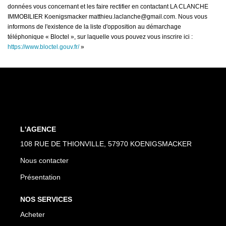
données vous concernant et les faire rectifier en contactant LA CLANCHE
IMMOBILIER Koenigsmacker matthieu.laclanche@gmail.com. Nous vous
informons de l'existence de la liste d'opposition au démarchage
téléphonique « Bloctel », sur laquelle vous pouvez vous inscrire ici :
https://www.bloctel.gouv.fr/
»
L'AGENCE
108 RUE DE THIONVILLE, 57970 KOENIGSMACKER
Nous contacter
Présentation
NOS SERVICES
Acheter