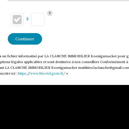
Continuer
 dans un fichier informatisé par LA CLANCHE IMMOBILIER Koenigsmacker pour gé
riptions légales applicables et sont destinées à nos conseillers Conformément à l
actant LA CLANCHE IMMOBILIER Koenigsmacker matthieu.laclanche@gmail.com. No
crire ici :
https://www.bloctel.gouv.fr/
»