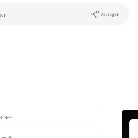
Partager
mer
NOM*
email*