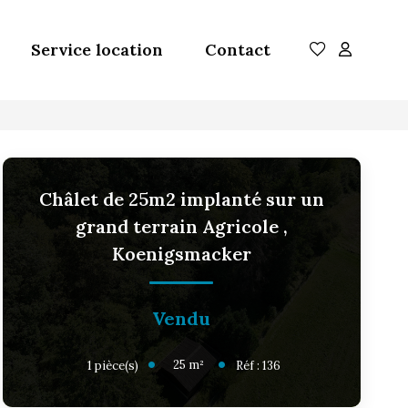
Service location
Contact
Châlet de 25m2 implanté sur un
grand terrain Agricole
,
Koenigsmacker
Vendu
25
m²
1
pièce(s)
Réf :
136