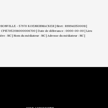
THIONVILLE - 57970 KOENIGSMACKER | Siret : 81919413500011 |
 : CPI57052016000006700 | Date de délivrance : 0000-00-00 | Lieu
cière : NC | Nom du médiateur : NC | Adresse du médiateur : NC |