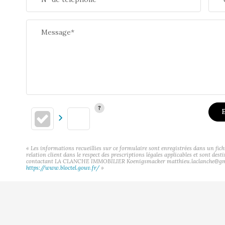
Message*
E
« Les informations recueillies sur ce formulaire sont enregistrées dans un f
relation client dans le respect des prescriptions légales applicables et sont des
contactant LA CLANCHE IMMOBILIER Koenigsmacker matthieu.laclanche@gmail.com
https://www.bloctel.gouv.fr/
»