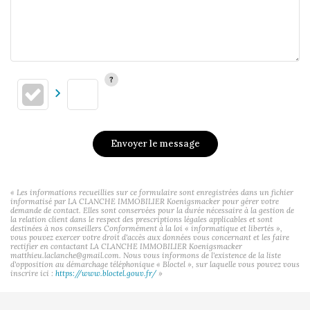
Envoyer le message
« Les informations recueillies sur ce formulaire sont enregistrées dans un fichier
informatisé par LA CLANCHE IMMOBILIER Koenigsmacker pour gérer votre
demande de contact. Elles sont conservées pour la durée nécessaire à la gestion de
la relation client dans le respect des prescriptions légales applicables et sont
destinées à nos conseillers Conformément à la loi « informatique et libertés »,
vous pouvez exercer votre droit d'accès aux données vous concernant et les faire
rectifier en contactant LA CLANCHE IMMOBILIER Koenigsmacker
matthieu.laclanche@gmail.com. Nous vous informons de l'existence de la liste
d'opposition au démarchage téléphonique « Bloctel », sur laquelle vous pouvez vous
inscrire ici :
https://www.bloctel.gouv.fr/
»