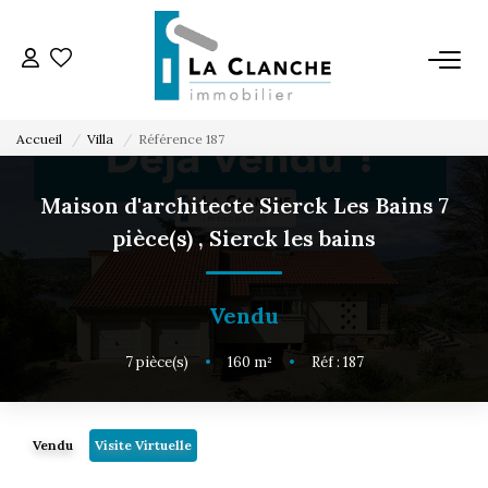
L'AGENCE
Accueil
Villa
Référence 187
L'ÉQUIPE
Maison d'architecte Sierck Les Bains 7
pièce(s)
,
Sierck les bains
VENTE
LOCATION
Vendu
7
pièce(s)
•
160
m²
•
Réf : 187
ESTIMATION
SERVICE LOCATION
Vendu
Visite Virtuelle