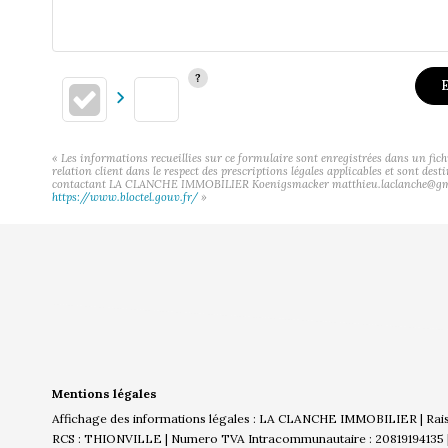
E
« Les informations recueillies sur ce formulaire sont enregistrées dans un f
relation client dans le respect des prescriptions légales applicables et sont des
contactant LA CLANCHE IMMOBILIER Koenigsmacker matthieu.laclanche@gmail.com
https://www.bloctel.gouv.fr/
»
Mentions légales
Affichage des informations légales : LA CLANCHE IMMOBILIER | Rai
RCS : THIONVILLE | Numero TVA Intracommunautaire : 20819194135 | Fo