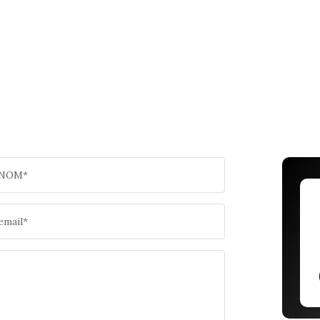
NOM*
email*