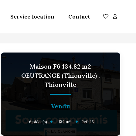
Service location
Contact
Maison F6 134.82 m2
OEUTRANGE (Thionville)
,
Thionville
Vendu
134
m²
6
pièce(s)
Réf :
15