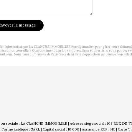
nvoyer le message
ichier informatisé par LA CLANCHE IMMOBILIER Koenigsmacker pour gérer votre demande de 
tinées à nos conseillers Conformément à la loi « informatique et libertés », vous pouvez ex
. Nous vous informons de l'existence de la liste d'opposition au démarchage téléphoniq
son sociale : LA CLANCHE IMMOBILIER | Adresse siège social : 108 RUE DE 
rme juridique : SARL | Capital social : 10 000 | Assurance RCP : NC |
Carte T