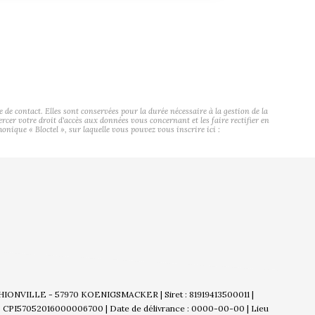
contact. Elles sont conservées pour la durée nécessaire à la gestion de la
ercer votre droit d'accès aux données vous concernant et les faire rectifier en
ue « Bloctel », sur laquelle vous pouvez vous inscrire ici :
THIONVILLE - 57970 KOENIGSMACKER | Siret : 81919413500011 |
 : CPI57052016000006700 | Date de délivrance : 0000-00-00 | Lieu