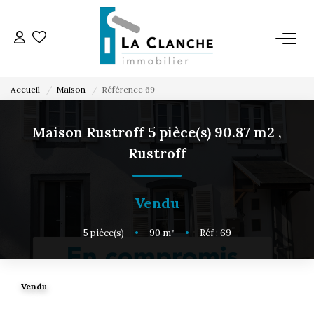
L'AGENCE
Accueil
Maison
Référence 69
L'ÉQUIPE
Maison Rustroff 5 pièce(s) 90.87 m2
,
Rustroff
VENTE
LOCATION
Vendu
5
pièce(s)
•
90
m²
•
Réf : 69
ESTIMATION
SERVICE LOCATION
Vendu