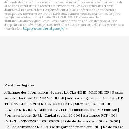
demande de contact. Elles sont conservées pour la durée nécessaire à la gestion de
la relation client dans le respect des prescriptions légales applicables et sont
destinées à nos conseillers Conformément à la loi « informatique et libertés »,
vous pouvez exercer votre droit d'accès aux données vous concernant et les faire
rectifier en contactant LA CLANCHE IMMOBILIER Koenigsmacker
matthieu.laclanche@gmail.com. Nous vous informons de l'existence de la liste
d'opposition au démarchage téléphonique « Bloctel », sur laquelle vous pouvez vous
inscrire ici :
https://www.bloctel.gouv.fr/
»
Mentions légales
Affichage des informations légales : LA CLANCHE IMMOBILIER | Raison
sociale : LA CLANCHE IMMOBILIER | Adresse siège social : 108 RUE DE
THIONVILLE - 57970 KOENIGSMACKER | Siret : 81919413500011 |
RCS : THIONVILLE | Numero TVA Intracommunautaire : 20819194135 |
Forme juridique : SARL | Capital social : 10 000 | Assurance RCP : NC |
Carte T : CPI57052016000006700 | Date de délivrance : 0000-00-00 |
Lieu de délivrance : NC | Caisse de garantie financière : NC. | N° de caisse