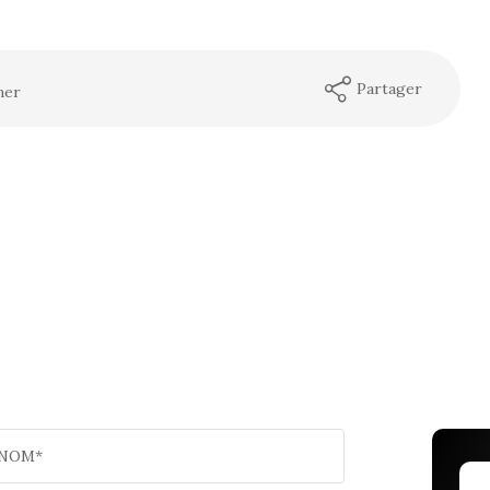
Partager
mer
NOM*