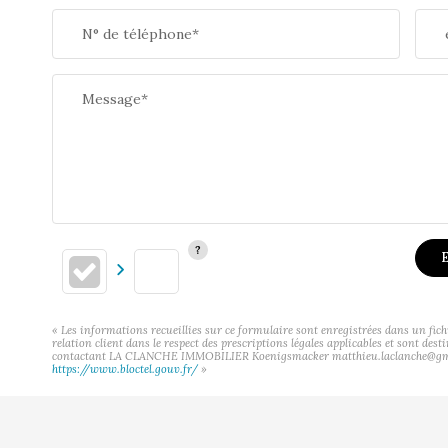
N° de téléphone*
Message*
E
« Les informations recueillies sur ce formulaire sont enregistrées dans un f
relation client dans le respect des prescriptions légales applicables et sont des
contactant LA CLANCHE IMMOBILIER Koenigsmacker matthieu.laclanche@gmail.com
https://www.bloctel.gouv.fr/
»