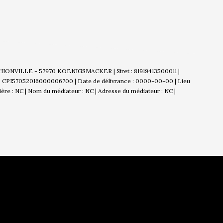
THIONVILLE - 57970 KOENIGSMACKER | Siret : 81919413500011 |
 : CPI57052016000006700 | Date de délivrance : 0000-00-00 | Lieu
cière : NC | Nom du médiateur : NC | Adresse du médiateur : NC |