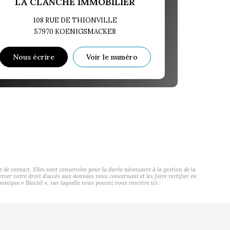
LA CLANCHE IMMOBILIER
108 RUE DE THIONVILLE
57970
KOENIGSMACKER
Nous écrire
Voir le numéro
contact. Elles sont conservées pour la durée nécessaire à la gestion de la
ercer votre droit d'accès aux données vous concernant et les faire rectifier en
ue « Bloctel », sur laquelle vous pouvez vous inscrire ici :