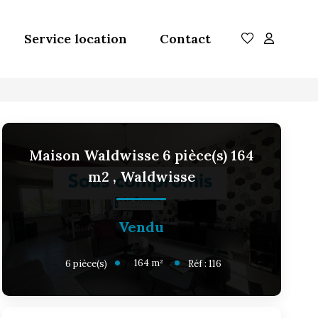
Service location
Contact
Maison Waldwisse 6 pièce(s) 164
m2
,
Waldwisse
Vendu
164
m²
6
pièce(s)
Réf :
116