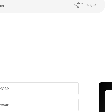
Partager
mer
NOM*
email*