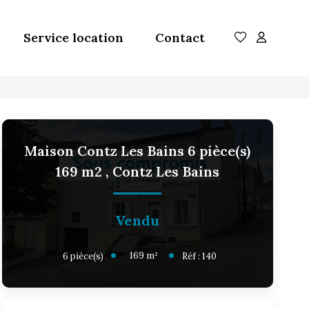
Service location
Contact
Maison Contz Les Bains 6 pièce(s)
169 m2
,
Contz Les Bains
Vendu
169
m²
6
pièce(s)
Réf :
140