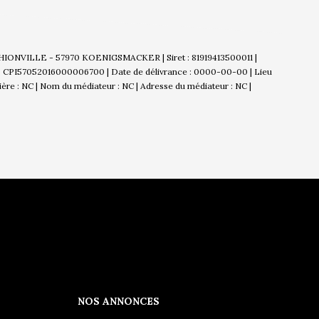
THIONVILLE - 57970 KOENIGSMACKER | Siret : 81919413500011 |
 : CPI57052016000006700 | Date de délivrance : 0000-00-00 | Lieu
cière : NC | Nom du médiateur : NC | Adresse du médiateur : NC |
NOS ANNONCES