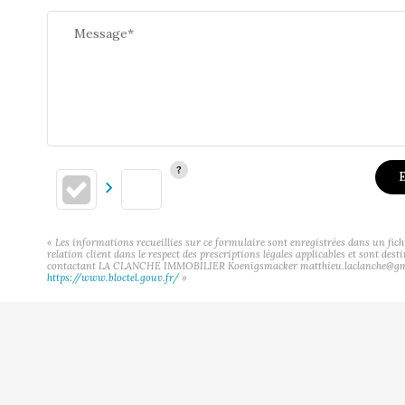
Message*
E
« Les informations recueillies sur ce formulaire sont enregistrées dans un f
relation client dans le respect des prescriptions légales applicables et sont des
contactant LA CLANCHE IMMOBILIER Koenigsmacker matthieu.laclanche@gmail.com
https://www.bloctel.gouv.fr/
»