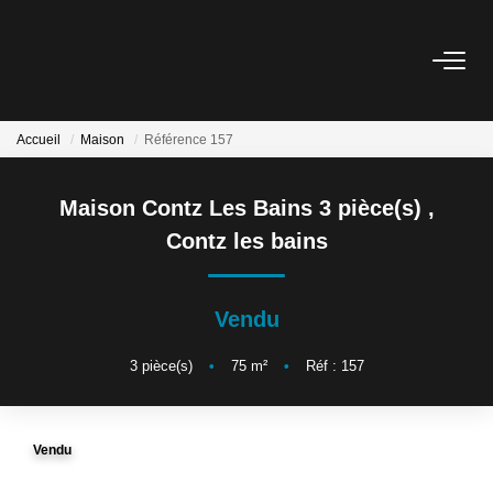
L'AGENCE
Accueil
Maison
Référence 157
L'ÉQUIPE
Maison Contz Les Bains 3 pièce(s)
,
Contz les bains
VENTE
LOCATION
Vendu
3
pièce(s)
•
75
m²
•
Réf : 157
ESTIMATION
SERVICE LOCATION
Vendu