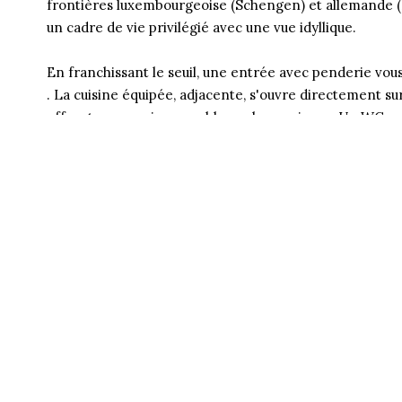
frontières luxembourgeoise (Schengen) et allemande (P
un cadre de vie privilégié avec une vue idyllique.
En franchissant le seuil, une entrée avec penderie vou
. La cuisine équipée, adjacente, s'ouvre directement su
offrant une vue imprenable sur les environs. Un WC c
À l'étage, une spacieuse mezzanine de 30 m² offre un es
un coin lecture.
L'étage inférieur quant à lui abrite trois chambres à cou
moderne ainsi qu'un WC. Ce niveau donne également a
de détente en toute saison.
En annexe: un garage équipé d'une borne de recharge 
véhicules électriques, tandis que plusieurs places de sta
s'étendant en longueur, offre un espace verdoyant pour l