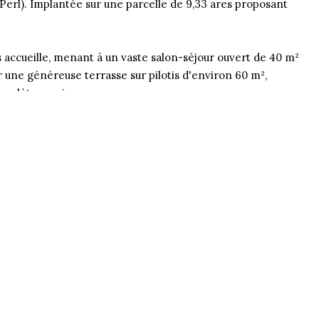
erl). Implantée sur une parcelle de 9,33 ares proposant
s accueille, menant à un vaste salon-séjour ouvert de 40 m²
r une généreuse terrasse sur pilotis d'environ 60 m²,
omplète ce niveau.
pace polyvalent, idéal pour un bureau, une salle de jeux ou
cher confortables de 11 , 12 et 15m² , une salle de bains
ccès à une terrasse couverte, parfaite pour des moments
électrique répond aux besoins des propriétaires de
tionnement à l'avant facilitent le quotidien. Le jardin,
es loisirs en plein air.