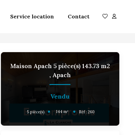
Service location
Contact
Maison Apach 5 pièce(s) 143.73 m2
,
Apach
Vendu
144
m²
5
pièce(s)
Réf :
260