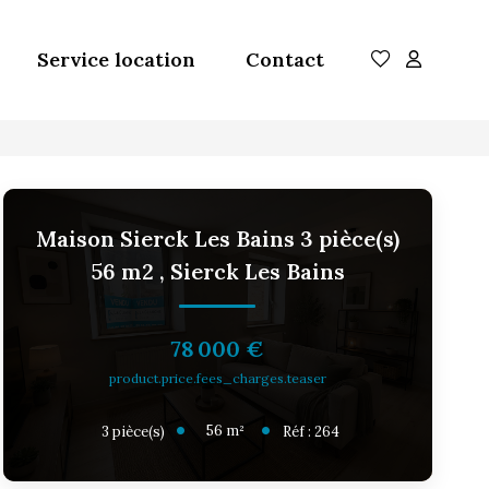
Service location
Contact
Maison Sierck Les Bains 3 pièce(s)
56 m2
,
Sierck Les Bains
78 000 €
product.price.fees_charges.teaser
56
m²
3
pièce(s)
Réf :
264