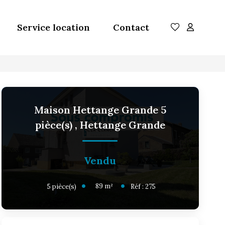
Service location
Contact
Maison Hettange Grande 5
pièce(s)
,
Hettange Grande
Vendu
89
m²
5
pièce(s)
Réf :
275