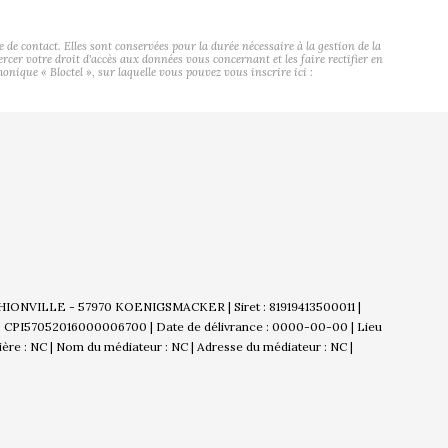
contact. Elles sont conservées pour la durée nécessaire à la gestion de la
ercer votre droit d'accès aux données vous concernant et les faire rectifier en
ue « Bloctel », sur laquelle vous pouvez vous inscrire ici :
THIONVILLE - 57970 KOENIGSMACKER | Siret : 81919413500011 |
 : CPI57052016000006700 | Date de délivrance : 0000-00-00 | Lieu
cière : NC | Nom du médiateur : NC | Adresse du médiateur : NC |