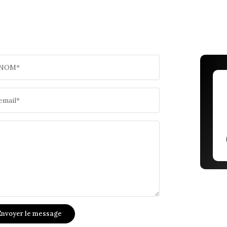
NOM*
email*
nvoyer le message