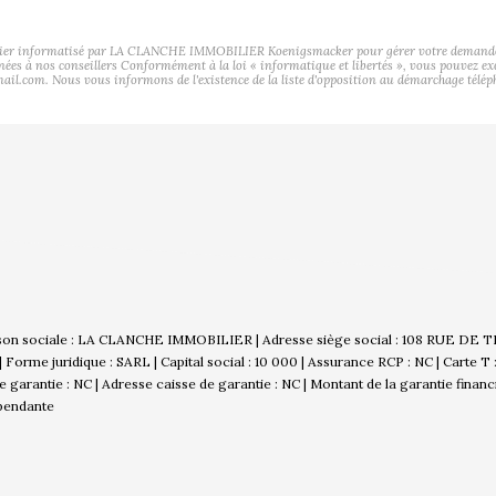
ichier informatisé par LA CLANCHE IMMOBILIER Koenigsmacker pour gérer votre demande de 
tinées à nos conseillers Conformément à la loi « informatique et libertés », vous pouvez ex
. Nous vous informons de l'existence de la liste d'opposition au démarchage téléphoniq
son sociale : LA CLANCHE IMMOBILIER | Adresse siège social : 108 RUE DE 
rme juridique : SARL | Capital social : 10 000 | Assurance RCP : NC |
Carte T
 de garantie : NC | Adresse caisse de garantie : NC | Montant de la garantie finan
épendante