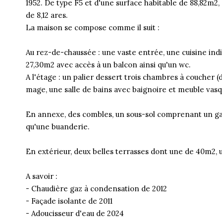
1952. De type F5 et d'une surface habitable de 88,82m2, 
de 8,12 ares.
La maison se compose comme il suit :
Au rez-de-chaussée : une vaste entrée, une cuisine ind
27,30m2 avec accès à un balcon ainsi qu'un wc.
A l'étage : un palier dessert trois chambres à coucher (
mage, une salle de bains avec baignoire et meuble vas
En annexe, des combles, un sous-sol comprenant un gar
qu'une buanderie.
En extérieur, deux belles terrasses dont une de 40m2, u
A savoir :
- Chaudière gaz à condensation de 2012
- Façade isolante de 2011
- Adoucisseur d'eau de 2024