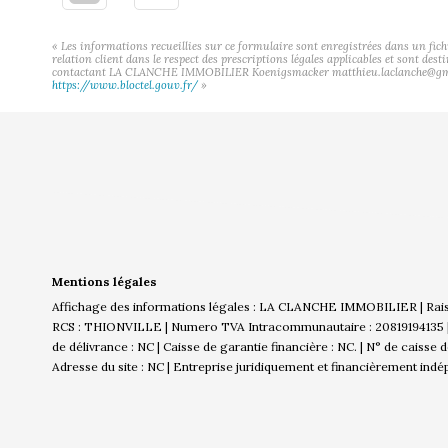
« Les informations recueillies sur ce formulaire sont enregistrées dans un f
relation client dans le respect des prescriptions légales applicables et sont des
contactant LA CLANCHE IMMOBILIER Koenigsmacker matthieu.laclanche@gmail.com
https://www.bloctel.gouv.fr/
»
Mentions légales
Affichage des informations légales : LA CLANCHE IMMOBILIER | Rai
RCS : THIONVILLE | Numero TVA Intracommunautaire : 20819194135 | Fo
de délivrance : NC | Caisse de garantie financière : NC. | N° de caisse
Adresse du site : NC |
Entreprise juridiquement et financièrement ind