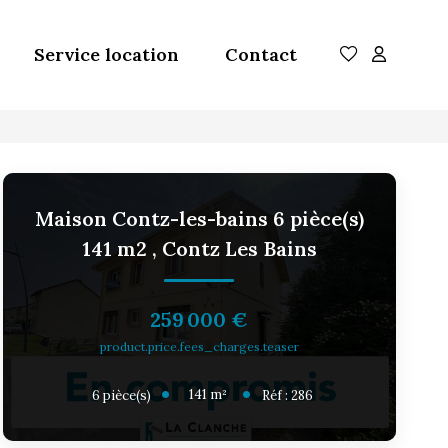
Service location
Contact
Maison Contz-les-bains 6 pièce(s)
141 m2
,
Contz Les Bains
259 000 €
product.price.fees_charges.teaser
141
m²
6
pièce(s)
Réf :
286