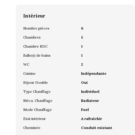
Intérieur
Nombre pièces
6
Chambres
5
Chambre RDC
1
Salle(s) de bains
1
WC
2
Cuisine
Indépendante
Séjour Double
Oui
Type Chauffage
Individuel
Méca. Chauffage
Radiateur
Mode Chauffage
Fuel
Etat intérieur
A rafraîchir
Cheminée
Conduit existant