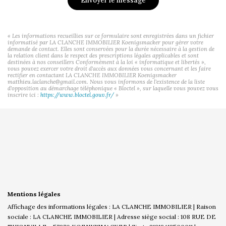
Envoyer le message
« Les informations recueillies sur ce formulaire sont enregistrées dans un fichier
informatisé par LA CLANCHE IMMOBILIER Koenigsmacker pour gérer votre
demande de contact. Elles sont conservées pour la durée nécessaire à la gestion de
la relation client dans le respect des prescriptions légales applicables et sont
destinées à nos conseillers Conformément à la loi « informatique et libertés »,
vous pouvez exercer votre droit d'accès aux données vous concernant et les faire
rectifier en contactant LA CLANCHE IMMOBILIER Koenigsmacker
matthieu.laclanche@gmail.com. Nous vous informons de l'existence de la liste
d'opposition au démarchage téléphonique « Bloctel », sur laquelle vous pouvez vous
inscrire ici :
https://www.bloctel.gouv.fr/
»
Mentions légales
Affichage des informations légales : LA CLANCHE IMMOBILIER | Raison
sociale : LA CLANCHE IMMOBILIER | Adresse siège social : 108 RUE DE