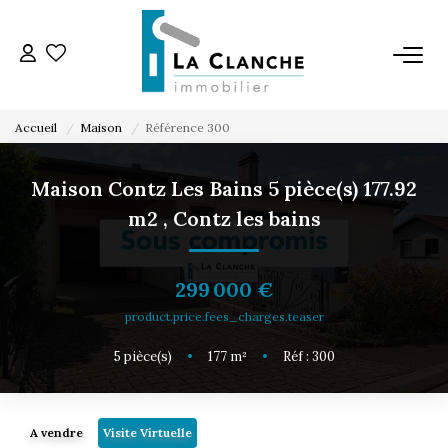
L'AGENCE
Accueil
Maison
Référence 300
L'ÉQUIPE
Maison Contz Les Bains 5 pièce(s) 177.92
m2
,
Contz les bains
VENTE
LOCATION
299 000 €
product.price.fees_charges.teaser
ESTIMATION
5
pièce(s)
•
177
m²
•
Réf : 300
SERVICE LOCATION
A vendre
Visite Virtuelle