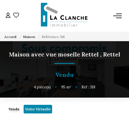
L'AGENCE
Accueil
Maison
Référence 318
L'ÉQUIPE
Maison avec vue moselle Rettel
,
Rettel
VENTE
Vendu
LOCATION
4
pièce(s)
•
95
m²
•
Réf : 318
ESTIMATION
Vendu
Visite Virtuelle
SERVICE LOCATION