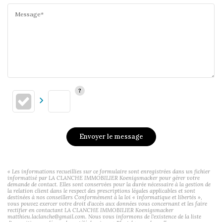
Message*
Envoyer le message
« Les informations recueillies sur ce formulaire sont enregistrées dans un fichier
informatisé par LA CLANCHE IMMOBILIER Koenigsmacker pour gérer votre
demande de contact. Elles sont conservées pour la durée nécessaire à la gestion de
la relation client dans le respect des prescriptions légales applicables et sont
destinées à nos conseillers Conformément à la loi « informatique et libertés »,
vous pouvez exercer votre droit d'accès aux données vous concernant et les faire
rectifier en contactant LA CLANCHE IMMOBILIER Koenigsmacker
matthieu.laclanche@gmail.com. Nous vous informons de l'existence de la liste