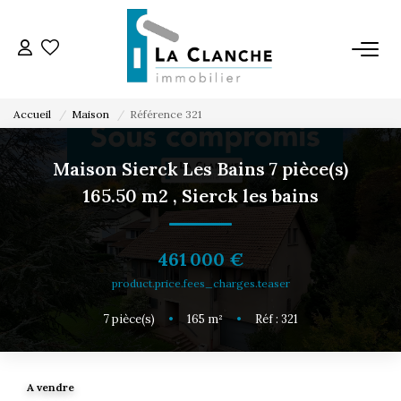
L'AGENCE
Accueil
Maison
Référence 321
L'ÉQUIPE
Maison Sierck Les Bains 7 pièce(s)
165.50 m2
,
Sierck les bains
VENTE
LOCATION
461 000 €
product.price.fees_charges.teaser
ESTIMATION
7
pièce(s)
•
165
m²
•
Réf : 321
SERVICE LOCATION
A vendre