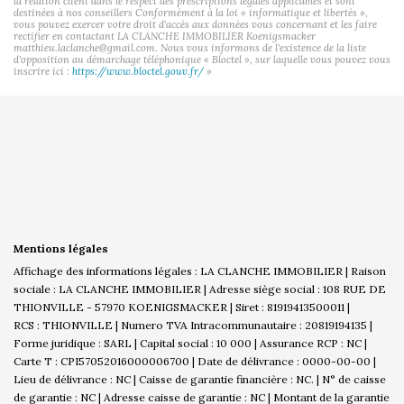
la relation client dans le respect des prescriptions légales applicables et sont
destinées à nos conseillers Conformément à la loi « informatique et libertés »,
vous pouvez exercer votre droit d'accès aux données vous concernant et les faire
rectifier en contactant LA CLANCHE IMMOBILIER Koenigsmacker
matthieu.laclanche@gmail.com. Nous vous informons de l'existence de la liste
d'opposition au démarchage téléphonique « Bloctel », sur laquelle vous pouvez vous
inscrire ici :
https://www.bloctel.gouv.fr/
»
Mentions légales
Affichage des informations légales : LA CLANCHE IMMOBILIER | Raison
sociale : LA CLANCHE IMMOBILIER | Adresse siège social : 108 RUE DE
THIONVILLE - 57970 KOENIGSMACKER | Siret : 81919413500011 |
RCS : THIONVILLE | Numero TVA Intracommunautaire : 20819194135 |
Forme juridique : SARL | Capital social : 10 000 | Assurance RCP : NC |
Carte T : CPI57052016000006700 | Date de délivrance : 0000-00-00 |
Lieu de délivrance : NC | Caisse de garantie financière : NC. | N° de caisse
de garantie : NC | Adresse caisse de garantie : NC | Montant de la garantie