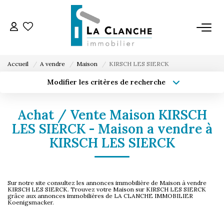
L'AGENCE
Accueil
A vendre
Maison
KIRSCH LES SIERCK
L'ÉQUIPE
Modifier les critères de recherche
Type de transaction
Localisation
Acheter
Localisation
VENTE
Achat / Vente Maison KIRSCH
Type de bien
Sélectionnez...
Surface min
LES SIERCK - Maison a vendre à
LOCATION
KIRSCH LES SIERCK
Budget max
Plus de critères
ESTIMATION
Créer une alerte
Sur notre site consultez les annonces immobilière de Maison à vendre
KIRSCH LES SIERCK. Trouvez votre Maison sur KIRSCH LES SIERCK
grâce aux annonces immobilières de LA CLANCHE IMMOBILIER
SERVICE LOCATION
Koenigsmacker.