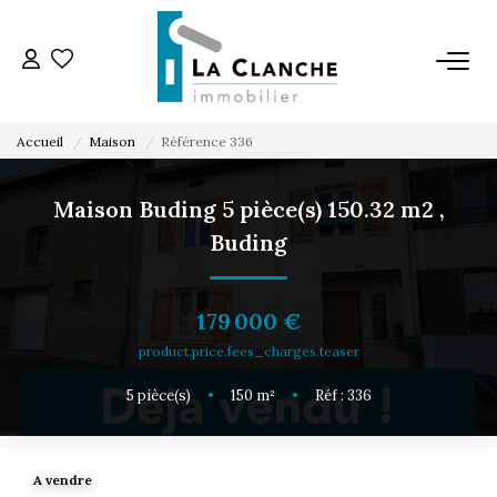
L'AGENCE
Accueil
Maison
Référence 336
L'ÉQUIPE
Maison Buding 5 pièce(s) 150.32 m2
,
Buding
VENTE
LOCATION
179 000 €
product.price.fees_charges.teaser
ESTIMATION
5
pièce(s)
•
150
m²
•
Réf : 336
SERVICE LOCATION
A vendre