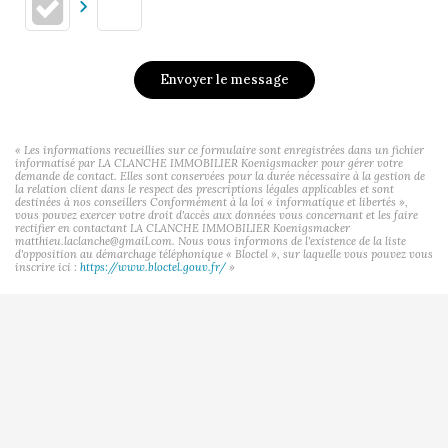
Envoyer le message
« Les informations recueillies sur ce formulaire sont enregistrées dans un fichier
informatisé par LA CLANCHE IMMOBILIER Koenigsmacker pour gérer votre
demande de contact. Elles sont conservées pour la durée nécessaire à la gestion de
la relation client dans le respect des prescriptions légales applicables et sont
destinées à nos conseillers Conformément à la loi « informatique et libertés »,
vous pouvez exercer votre droit d'accès aux données vous concernant et les faire
rectifier en contactant LA CLANCHE IMMOBILIER Koenigsmacker
matthieu.laclanche@gmail.com. Nous vous informons de l'existence de la liste
d'opposition au démarchage téléphonique « Bloctel », sur laquelle vous pouvez vous
inscrire ici :
https://www.bloctel.gouv.fr/
»