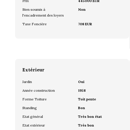
Prix
445000 EUR
Bien soumis à
Non
l'encadrement des loyers
Taxe Foncière
708 EUR
Extérieur
Jardin
Oui
Année construction
1958
Forme Toiture
Toit pente
Standing
Bon
Etat général
Très bon état
Etat extérieur
Très bon