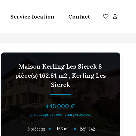
Service location
Contact
Maison Kerling Les Sierck 8
pièce(s) 162.81 m2
,
Kerling Les
Sierck
445 000 €
product.price.fees_charges.teaser
163
m²
8
pièce(s)
Réf :
342