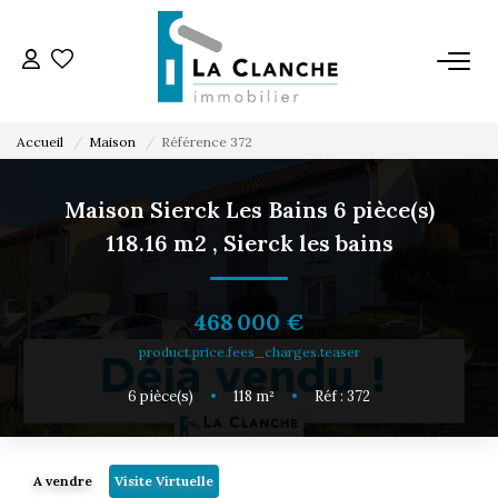
L'AGENCE
Accueil
Maison
Référence 372
L'ÉQUIPE
Maison Sierck Les Bains 6 pièce(s)
118.16 m2
,
Sierck les bains
VENTE
LOCATION
468 000 €
product.price.fees_charges.teaser
ESTIMATION
6
pièce(s)
•
118
m²
•
Réf : 372
SERVICE LOCATION
A vendre
Visite Virtuelle