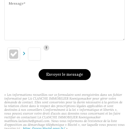
Message*
Envoyer le message
« Les informations recueillies sur ce formulaire sont enregistrées dans un fichier
informatisé par LA CLANCHE IMMOBILIER Koenigsmacker pour gérer votre
demande de contact. Elles sont conservées pour la durée nécessaire à la gestion de
la relation client dans le respect des prescriptions légales applicables et sont
destinées à nos conseillers Conformément à la loi « informatique et libertés »,
vous pouvez exercer votre droit d'accès aux données vous concernant et les faire
rectifier en contactant LA CLANCHE IMMOBILIER Koenigsmacker
matthieu.laclanche@gmail.com. Nous vous informons de l'existence de la liste
d'opposition au démarchage téléphonique « Bloctel », sur laquelle vous pouvez vous
inscrire ici :
https://www.bloctel.gouv.fr/
»