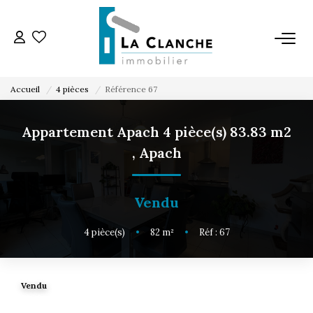
L'AGENCE
Accueil
4 pièces
Référence 67
L'ÉQUIPE
Appartement Apach 4 pièce(s) 83.83 m2
,
Apach
VENTE
LOCATION
Vendu
4
pièce(s)
•
82
m²
•
Réf : 67
ESTIMATION
SERVICE LOCATION
Vendu