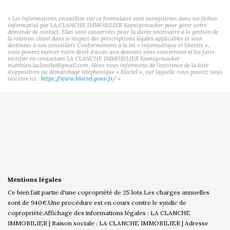
« Les informations recueillies sur ce formulaire sont enregistrées dans un fichier
informatisé par LA CLANCHE IMMOBILIER Koenigsmacker pour gérer votre
demande de contact. Elles sont conservées pour la durée nécessaire à la gestion de
la relation client dans le respect des prescriptions légales applicables et sont
destinées à nos conseillers Conformément à la loi « informatique et libertés »,
vous pouvez exercer votre droit d'accès aux données vous concernant et les faire
rectifier en contactant LA CLANCHE IMMOBILIER Koenigsmacker
matthieu.laclanche@gmail.com. Nous vous informons de l'existence de la liste
d'opposition au démarchage téléphonique « Bloctel », sur laquelle vous pouvez vous
inscrire ici :
https://www.bloctel.gouv.fr/
»
Mentions légales
Ce bien fait partie d'une copropriété de 25 lots.Les charges annuelles
sont de 940€.
Une procédure est en cours contre le syndic de
copropriété.
Affichage des informations légales : LA CLANCHE
IMMOBILIER | Raison sociale : LA CLANCHE IMMOBILIER | Adresse