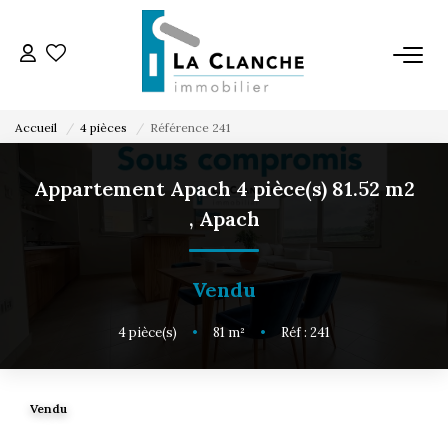
L'AGENCE
Accueil
4 pièces
Référence 241
L'ÉQUIPE
Appartement Apach 4 pièce(s) 81.52 m2
,
Apach
VENTE
LOCATION
Vendu
4
pièce(s)
•
81
m²
•
Réf : 241
ESTIMATION
SERVICE LOCATION
Vendu