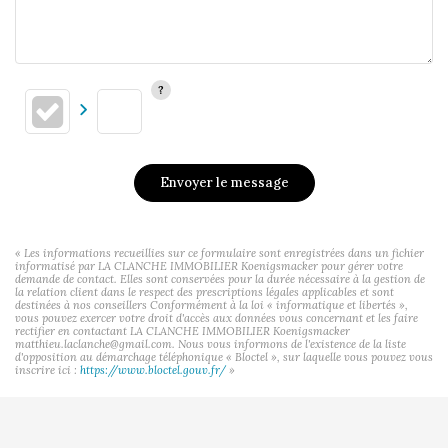
Envoyer le message
« Les informations recueillies sur ce formulaire sont enregistrées dans un fichier
informatisé par LA CLANCHE IMMOBILIER Koenigsmacker pour gérer votre
demande de contact. Elles sont conservées pour la durée nécessaire à la gestion de
la relation client dans le respect des prescriptions légales applicables et sont
destinées à nos conseillers Conformément à la loi « informatique et libertés »,
vous pouvez exercer votre droit d'accès aux données vous concernant et les faire
rectifier en contactant LA CLANCHE IMMOBILIER Koenigsmacker
matthieu.laclanche@gmail.com. Nous vous informons de l'existence de la liste
d'opposition au démarchage téléphonique « Bloctel », sur laquelle vous pouvez vous
inscrire ici :
https://www.bloctel.gouv.fr/
»