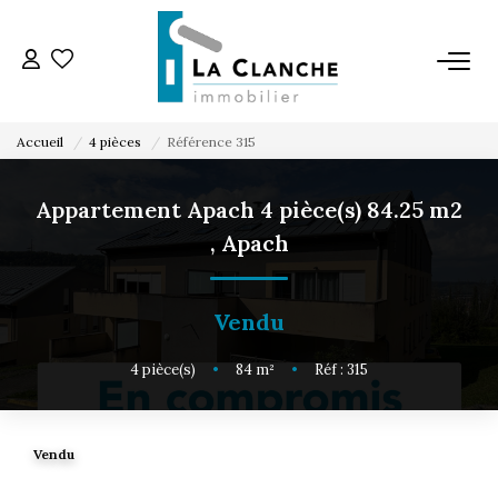
L'AGENCE
Accueil
4 pièces
Référence 315
L'ÉQUIPE
Appartement Apach 4 pièce(s) 84.25 m2
,
Apach
VENTE
LOCATION
Vendu
4
pièce(s)
•
84
m²
•
Réf : 315
ESTIMATION
SERVICE LOCATION
Vendu