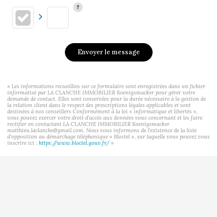
Envoyer le message
« Les informations recueillies sur ce formulaire sont enregistrées dans un fichier
informatisé par LA CLANCHE IMMOBILIER Koenigsmacker pour gérer votre
demande de contact. Elles sont conservées pour la durée nécessaire à la gestion de
la relation client dans le respect des prescriptions légales applicables et sont
destinées à nos conseillers Conformément à la loi « informatique et libertés »,
vous pouvez exercer votre droit d'accès aux données vous concernant et les faire
rectifier en contactant LA CLANCHE IMMOBILIER Koenigsmacker
matthieu.laclanche@gmail.com. Nous vous informons de l'existence de la liste
d'opposition au démarchage téléphonique « Bloctel », sur laquelle vous pouvez vous
inscrire ici :
https://www.bloctel.gouv.fr/
»