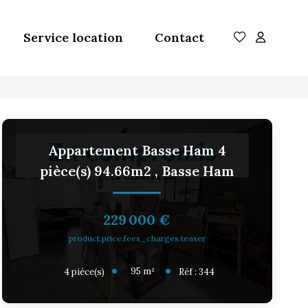
Service location
Contact
Appartement Basse Ham 4
pièce(s) 94.66m2
,
Basse Ham
229 000 €
product.price.fees_charges.teaser
95
m²
4
pièce(s)
Réf :
344