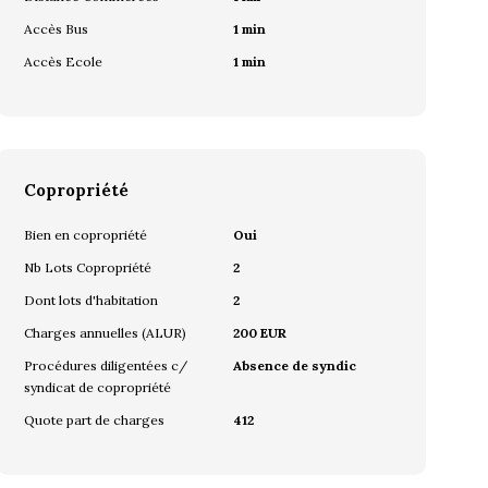
Accès Bus
1 min
Accès Ecole
1 min
Copropriété
Bien en copropriété
Oui
Nb Lots Copropriété
2
Dont lots d'habitation
2
Charges annuelles (ALUR)
200 EUR
Procédures diligentées c/
Absence de syndic
syndicat de copropriété
Quote part de charges
412