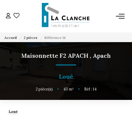
L'AGENCE
Accueil
2 pièces
Référence 14
L'ÉQUIPE
Maisonnette F2 APACH
,
Apach
VENTE
Loué
LOCATION
2
pièce(s)
•
43
m²
•
Réf : 14
ESTIMATION
Loué
SERVICE LOCATION