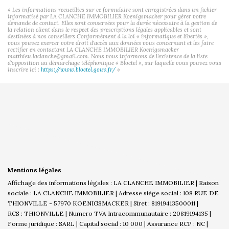
« Les informations recueillies sur ce formulaire sont enregistrées dans un fichier
informatisé par LA CLANCHE IMMOBILIER Koenigsmacker pour gérer votre
demande de contact. Elles sont conservées pour la durée nécessaire à la gestion de
la relation client dans le respect des prescriptions légales applicables et sont
destinées à nos conseillers Conformément à la loi « informatique et libertés »,
vous pouvez exercer votre droit d'accès aux données vous concernant et les faire
rectifier en contactant LA CLANCHE IMMOBILIER Koenigsmacker
matthieu.laclanche@gmail.com. Nous vous informons de l'existence de la liste
d'opposition au démarchage téléphonique « Bloctel », sur laquelle vous pouvez vous
inscrire ici :
https://www.bloctel.gouv.fr/
»
Mentions légales
Affichage des informations légales : LA CLANCHE IMMOBILIER | Raison
sociale : LA CLANCHE IMMOBILIER | Adresse siège social : 108 RUE DE
THIONVILLE - 57970 KOENIGSMACKER | Siret : 81919413500011 |
RCS : THIONVILLE | Numero TVA Intracommunautaire : 20819194135 |
Forme juridique : SARL | Capital social : 10 000 | Assurance RCP : NC |