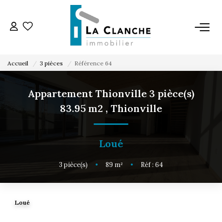
L'AGENCE
Accueil
3 pièces
Référence 64
L'ÉQUIPE
Appartement Thionville 3 pièce(s)
83.95 m2
,
Thionville
VENTE
LOCATION
Loué
3
pièce(s)
•
89
m²
•
Réf : 64
ESTIMATION
SERVICE LOCATION
Loué