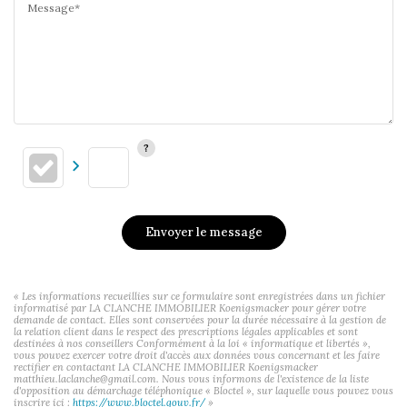
Message*
Envoyer le message
« Les informations recueillies sur ce formulaire sont enregistrées dans un fichier
informatisé par LA CLANCHE IMMOBILIER Koenigsmacker pour gérer votre
demande de contact. Elles sont conservées pour la durée nécessaire à la gestion de
la relation client dans le respect des prescriptions légales applicables et sont
destinées à nos conseillers Conformément à la loi « informatique et libertés »,
vous pouvez exercer votre droit d'accès aux données vous concernant et les faire
rectifier en contactant LA CLANCHE IMMOBILIER Koenigsmacker
matthieu.laclanche@gmail.com. Nous vous informons de l'existence de la liste
d'opposition au démarchage téléphonique « Bloctel », sur laquelle vous pouvez vous
inscrire ici :
https://www.bloctel.gouv.fr/
»