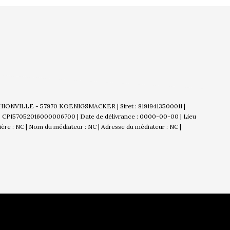
THIONVILLE - 57970 KOENIGSMACKER | Siret : 81919413500011 |
 : CPI57052016000006700 | Date de délivrance : 0000-00-00 | Lieu
cière : NC | Nom du médiateur : NC | Adresse du médiateur : NC |