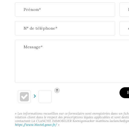
Prénom*
N° de téléphone*
Message*
E
« Les informations recueillies sur ce formulaire sont enregistrées dans un f
relation client dans le respect des prescriptions légales applicables et sont des
contactant LA CLANCHE IMMOBILIER Koenigsmacker matthieu.laclanche@gmail.com
https://www.bloctel.gouv.fr/
»