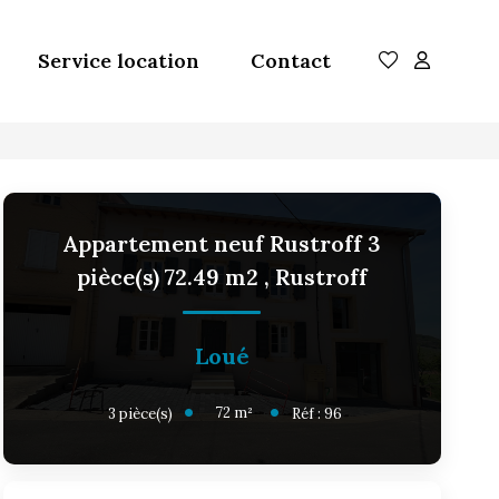
Service location
Contact
Appartement neuf Rustroff 3
pièce(s) 72.49 m2
,
Rustroff
Loué
72
m²
3
pièce(s)
Réf :
96