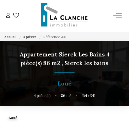
L'AGENCE
Accueil
4 pièces
Référence 341
L'ÉQUIPE
Appartement Sierck Les Bains 4
pièce(s) 86 m2
,
Sierck les bains
VENTE
LOCATION
Loué
4
pièce(s)
•
86
m²
•
Réf : 341
ESTIMATION
SERVICE LOCATION
Loué