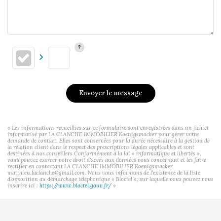
Envoyer le message
« Les informations recueillies sur ce formulaire sont enregistrées dans un fichier
informatisé par LA CLANCHE IMMOBILIER Koenigsmacker pour gérer votre
demande de contact. Elles sont conservées pour la durée nécessaire à la gestion de
la relation client dans le respect des prescriptions légales applicables et sont
destinées à nos conseillers Conformément à la loi « informatique et libertés »,
vous pouvez exercer votre droit d'accès aux données vous concernant et les faire
rectifier en contactant LA CLANCHE IMMOBILIER Koenigsmacker
matthieu.laclanche@gmail.com. Nous vous informons de l'existence de la liste
d'opposition au démarchage téléphonique « Bloctel », sur laquelle vous pouvez vous
inscrire ici :
https://www.bloctel.gouv.fr/
»