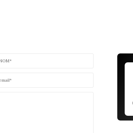
NOM*
email*