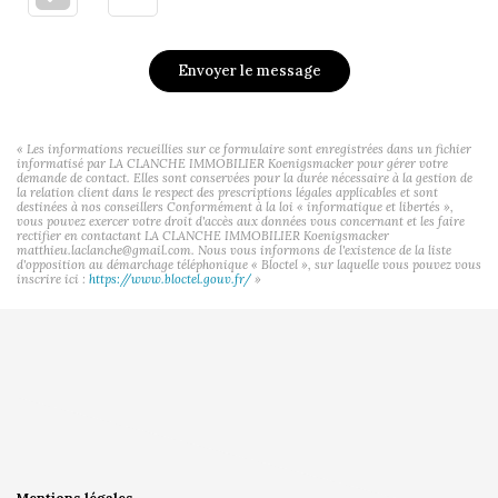
Envoyer le message
« Les informations recueillies sur ce formulaire sont enregistrées dans un fichier
informatisé par LA CLANCHE IMMOBILIER Koenigsmacker pour gérer votre
demande de contact. Elles sont conservées pour la durée nécessaire à la gestion de
la relation client dans le respect des prescriptions légales applicables et sont
destinées à nos conseillers Conformément à la loi « informatique et libertés »,
vous pouvez exercer votre droit d'accès aux données vous concernant et les faire
rectifier en contactant LA CLANCHE IMMOBILIER Koenigsmacker
matthieu.laclanche@gmail.com. Nous vous informons de l'existence de la liste
d'opposition au démarchage téléphonique « Bloctel », sur laquelle vous pouvez vous
inscrire ici :
https://www.bloctel.gouv.fr/
»
Mentions légales