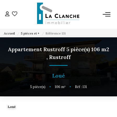
L'AGENCE
Accueil
5 pièces et +
Référence 131
L'ÉQUIPE
Appartement Rustroff 5 pièce(s) 106 m2
,
Rustroff
VENTE
LOCATION
Loué
5
pièce(s)
•
106
m²
•
Réf : 131
ESTIMATION
SERVICE LOCATION
Loué