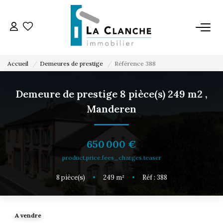
L'AGENCE
Accueil
Demeures de prestige
Référence 388
L'ÉQUIPE
Demeure de prestige 8 pièce(s) 249 m2
,
Manderen
VENTE
LOCATION
650 000 €
product.price.fees_charges.teaser
ESTIMATION
8
pièce(s)
•
249
m²
•
Réf : 388
SERVICE LOCATION
A vendre