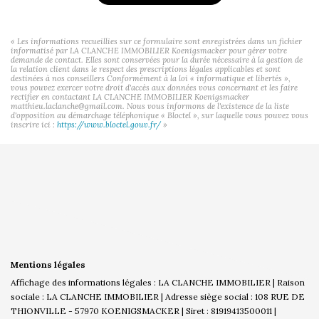
« Les informations recueillies sur ce formulaire sont enregistrées dans un fichier
informatisé par LA CLANCHE IMMOBILIER Koenigsmacker pour gérer votre
demande de contact. Elles sont conservées pour la durée nécessaire à la gestion de
la relation client dans le respect des prescriptions légales applicables et sont
destinées à nos conseillers Conformément à la loi « informatique et libertés »,
vous pouvez exercer votre droit d'accès aux données vous concernant et les faire
rectifier en contactant LA CLANCHE IMMOBILIER Koenigsmacker
matthieu.laclanche@gmail.com. Nous vous informons de l'existence de la liste
d'opposition au démarchage téléphonique « Bloctel », sur laquelle vous pouvez vous
inscrire ici :
https://www.bloctel.gouv.fr/
»
Mentions légales
Affichage des informations légales : LA CLANCHE IMMOBILIER | Raison
sociale : LA CLANCHE IMMOBILIER | Adresse siège social : 108 RUE DE
THIONVILLE - 57970 KOENIGSMACKER | Siret : 81919413500011 |