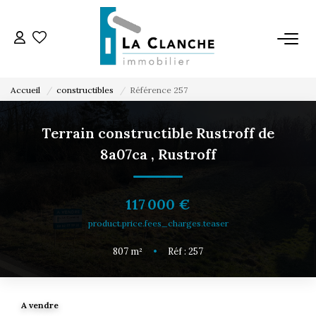
L'AGENCE
Accueil
constructibles
Référence 257
L'ÉQUIPE
Terrain constructible Rustroff de
8a07ca
,
Rustroff
VENTE
LOCATION
117 000 €
product.price.fees_charges.teaser
ESTIMATION
807
m²
•
Réf : 257
SERVICE LOCATION
A vendre