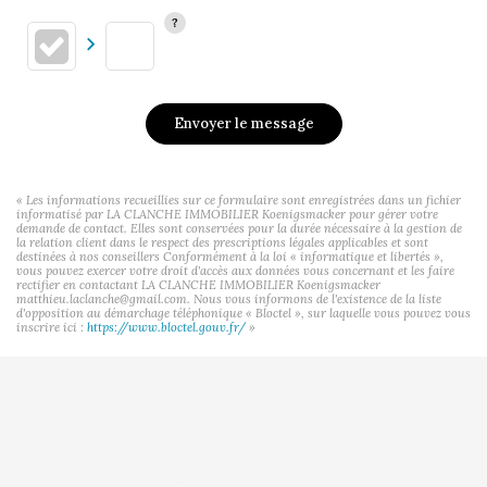
Envoyer le message
« Les informations recueillies sur ce formulaire sont enregistrées dans un fichier
informatisé par LA CLANCHE IMMOBILIER Koenigsmacker pour gérer votre
demande de contact. Elles sont conservées pour la durée nécessaire à la gestion de
la relation client dans le respect des prescriptions légales applicables et sont
destinées à nos conseillers Conformément à la loi « informatique et libertés »,
vous pouvez exercer votre droit d'accès aux données vous concernant et les faire
rectifier en contactant LA CLANCHE IMMOBILIER Koenigsmacker
matthieu.laclanche@gmail.com. Nous vous informons de l'existence de la liste
d'opposition au démarchage téléphonique « Bloctel », sur laquelle vous pouvez vous
inscrire ici :
https://www.bloctel.gouv.fr/
»