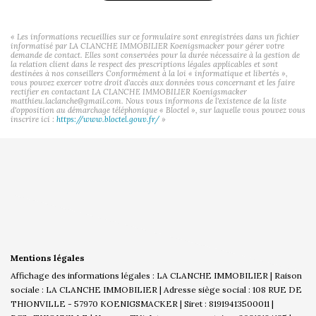
« Les informations recueillies sur ce formulaire sont enregistrées dans un fichier
informatisé par LA CLANCHE IMMOBILIER Koenigsmacker pour gérer votre
demande de contact. Elles sont conservées pour la durée nécessaire à la gestion de
la relation client dans le respect des prescriptions légales applicables et sont
destinées à nos conseillers Conformément à la loi « informatique et libertés »,
vous pouvez exercer votre droit d'accès aux données vous concernant et les faire
rectifier en contactant LA CLANCHE IMMOBILIER Koenigsmacker
matthieu.laclanche@gmail.com. Nous vous informons de l'existence de la liste
d'opposition au démarchage téléphonique « Bloctel », sur laquelle vous pouvez vous
inscrire ici :
https://www.bloctel.gouv.fr/
»
Mentions légales
Affichage des informations légales : LA CLANCHE IMMOBILIER | Raison
sociale : LA CLANCHE IMMOBILIER | Adresse siège social : 108 RUE DE
THIONVILLE - 57970 KOENIGSMACKER | Siret : 81919413500011 |