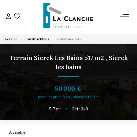
L'AGENCE
Accueil
constructibles
Référence 349
L'ÉQUIPE
Terrain Sierck Les Bains 517 m2
,
Sierck
les bains
VENTE
LOCATION
50 000 €
product.price.fees_charges.teaser
ESTIMATION
517
m²
•
Réf : 349
SERVICE LOCATION
A vendre