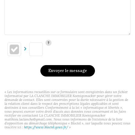
Envoyer le message
« Les informations recueillies sur ce formulaire sont enregistrées dans un fichier
informatisé par LA CLANCHE IMMOBILIER Koenigsmacker pour gérer votre
demande de contact. Elles sont conservées pour la durée nécessaire à la gestion de
la relation client dans le respect des prescriptions légales applicables et sont
destinées à nos conseillers Conformément à la loi « informatique et libertés »,
vous pouvez exercer votre droit d'accès aux données vous concernant et les faire
rectifier en contactant LA CLANCHE IMMOBILIER Koenigsmacker
matthieu.laclanche@gmail.com. Nous vous informons de l'existence de la liste
d'opposition au démarchage téléphonique « Bloctel », sur laquelle vous pouvez vous
inscrire ici :
https://www.bloctel.gouv.fr/
»