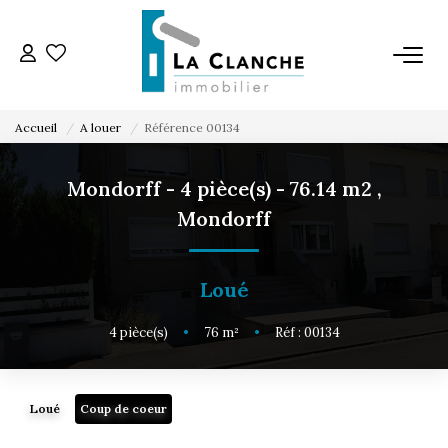
L'AGENCE
Accueil
A louer
Référence 00134
L'ÉQUIPE
Mondorff - 4 pièce(s) - 76.14 m2
,
Mondorff
VENTE
LOCATION
Loué
4
pièce(s)
•
76
m²
•
Réf : 00134
ESTIMATION
SERVICE LOCATION
Loué
Coup de coeur