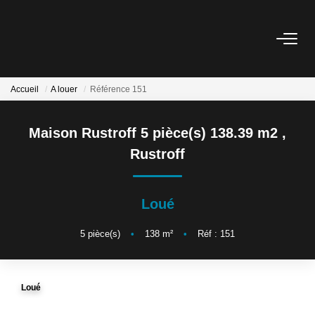
L'AGENCE
Accueil
A louer
Référence 151
L'ÉQUIPE
Maison Rustroff 5 pièce(s) 138.39 m2
,
Rustroff
VENTE
LOCATION
Loué
5
pièce(s)
•
138
m²
•
Réf : 151
ESTIMATION
SERVICE LOCATION
Loué