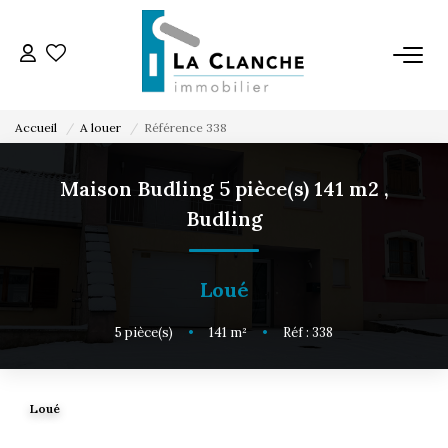
L'AGENCE
Accueil
A louer
Référence 338
L'ÉQUIPE
Maison Budling 5 pièce(s) 141 m2
,
Budling
VENTE
LOCATION
Loué
5
pièce(s)
•
141
m²
•
Réf : 338
ESTIMATION
SERVICE LOCATION
Loué