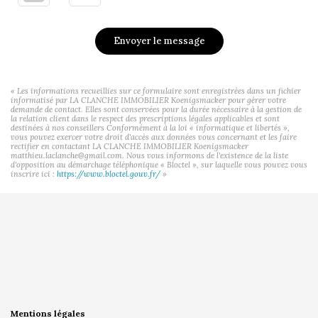
Envoyer le message
« Les informations recueillies sur ce formulaire sont enregistrées dans un fichier
informatisé par LA CLANCHE IMMOBILIER Koenigsmacker pour gérer votre
demande de contact. Elles sont conservées pour la durée nécessaire à la gestion de
la relation client dans le respect des prescriptions légales applicables et sont
destinées à nos conseillers Conformément à la loi « informatique et libertés »,
vous pouvez exercer votre droit d'accès aux données vous concernant et les faire
rectifier en contactant LA CLANCHE IMMOBILIER Koenigsmacker
matthieu.laclanche@gmail.com. Nous vous informons de l'existence de la liste
d'opposition au démarchage téléphonique « Bloctel », sur laquelle vous pouvez vous
inscrire ici :
https://www.bloctel.gouv.fr/
»
Mentions légales