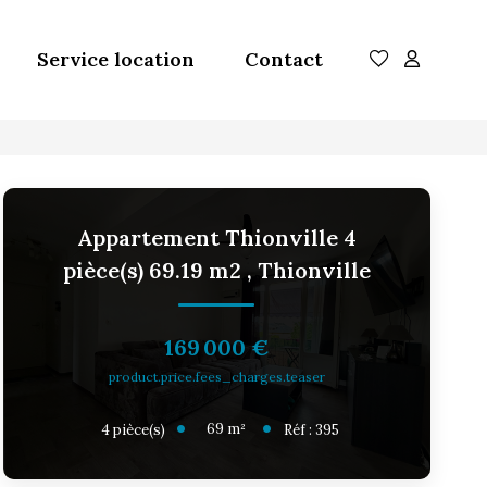
Service location
Contact
Appartement Thionville 4
pièce(s) 69.19 m2
,
Thionville
169 000 €
product.price.fees_charges.teaser
69
m²
4
pièce(s)
Réf :
395