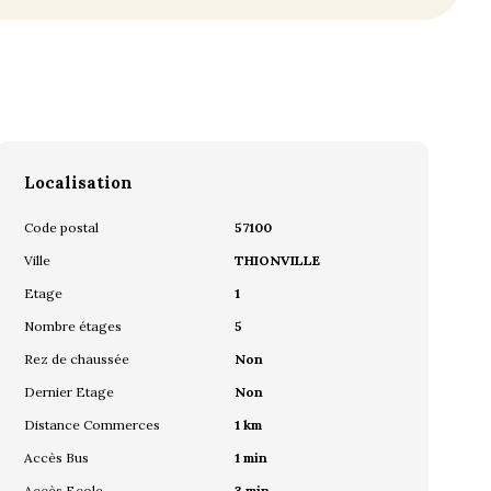
Localisation
Code postal
57100
Ville
THIONVILLE
Etage
1
Nombre étages
5
Rez de chaussée
Non
Dernier Etage
Non
Distance Commerces
1 km
Accès Bus
1 min
Accès Ecole
3 min