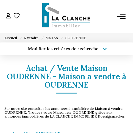
L'AGENCE
Accueil
A vendre
Maison
OUDRENNE
L'ÉQUIPE
Modifier les critères de recherche
Type de transaction
Localisation
Acheter
Localisation
VENTE
Achat / Vente Maison
Type de bien
Sélectionnez...
Surface min
OUDRENNE - Maison a vendre à
LOCATION
OUDRENNE
Budget max
Plus de critères
ESTIMATION
Créer une alerte
Sur notre site consultez les annonces immobilière de Maison à vendre
OUDRENNE. Trouvez votre Maison sur OUDRENNE grâce aux
annonces immobilières de LA CLANCHE IMMOBILIER Koenigsmacker.
SERVICE LOCATION