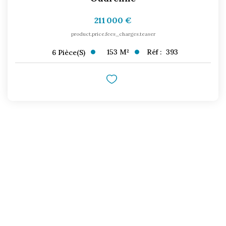
211 000 €
product.price.fees_charges.teaser
153
M²
Réf :
393
6
Pièce(s)