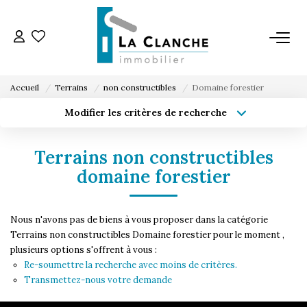
L'AGENCE
Accueil
Terrains
non constructibles
Domaine forestier
L'ÉQUIPE
Modifier les critères de recherche
Type de transaction
Localisation
Acheter
Localisation
VENTE
Terrains non constructibles
Type de bien
Sélectionnez...
Surface min
domaine forestier
LOCATION
Budget max
Plus de critères
Nous n'avons pas de biens à vous proposer dans la catégorie
ESTIMATION
Terrains non constructibles Domaine forestier pour le moment ,
Créer une alerte
plusieurs options s'offrent à vous :
Re-soumettre la recherche avec moins de critères.
SERVICE LOCATION
Transmettez-nous votre demande