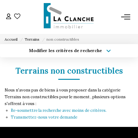
L'AGENCE
Accueil
Terrains
non constructibles
L'ÉQUIPE
Modifier les critères de recherche
Type de transaction
Localisation
Acheter
Localisation
VENTE
Terrains non constructibles
Type de bien
Sélectionnez...
Surface min
LOCATION
Nous n'avons pas de biens à vous proposer dans la catégorie
Budget max
Plus de critères
Terrains non constructibles pour le moment , plusieurs options
s'offrent à vous :
ESTIMATION
Créer une alerte
Re-soumettre la recherche avec moins de critères.
Transmettez-nous votre demande
SERVICE LOCATION