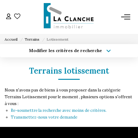
L'AGENCE
Accueil
Terrains
Lotissement
L'ÉQUIPE
Modifier les critères de recherche
Type de transaction
Localisation
Acheter
Localisation
VENTE
Terrains lotissement
Type de bien
Sélectionnez...
Surface min
LOCATION
Nous n'avons pas de biens à vous proposer dans la catégorie
Budget max
Plus de critères
Terrains Lotissement pour le moment , plusieurs options s'offrent
à vous :
ESTIMATION
Créer une alerte
Re-soumettre la recherche avec moins de critères.
Transmettez-nous votre demande
SERVICE LOCATION