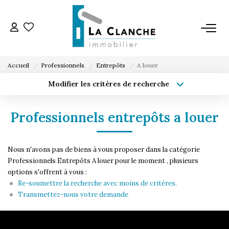
L'AGENCE
Accueil
Professionnels
Entrepôts
A louer
L'ÉQUIPE
Modifier les critères de recherche
Type de transaction
Localisation
Acheter
Localisation
VENTE
Professionnels entrepôts a louer
Type de bien
Sélectionnez...
Surface min
LOCATION
Nous n'avons pas de biens à vous proposer dans la catégorie
Budget max
Plus de critères
Professionnels Entrepôts A louer pour le moment , plusieurs
options s'offrent à vous :
ESTIMATION
Créer une alerte
Re-soumettre la recherche avec moins de critères.
Transmettez-nous votre demande
SERVICE LOCATION