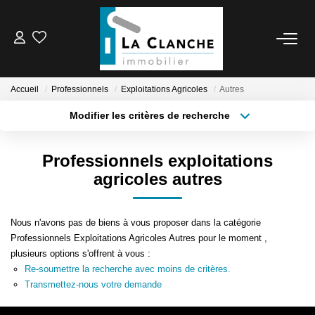
L'AGENCE
Accueil
Professionnels
Exploitations Agricoles
Autres
L'ÉQUIPE
Modifier les critères de recherche
Localisation
Type de transaction
Surface min
VENTE
Professionnels exploitations
Type de bien
agricoles autres
Plus de critères
Budget max
LOCATION
Créer une alerte
Nous n'avons pas de biens à vous proposer dans la catégorie
ESTIMATION
Professionnels Exploitations Agricoles Autres pour le moment ,
plusieurs options s'offrent à vous :
Re-soumettre la recherche avec moins de critères.
SERVICE LOCATION
Transmettez-nous votre demande