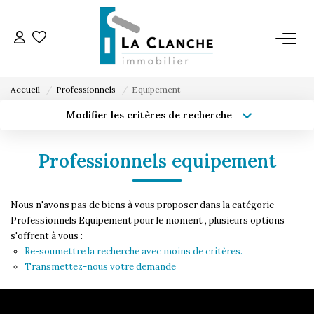
L'AGENCE
Accueil
Professionnels
Equipement
L'ÉQUIPE
Modifier les critères de recherche
Type de transaction
Localisation
Acheter
Localisation
VENTE
Professionnels equipement
Type de bien
Sélectionnez...
Surface min
LOCATION
Nous n'avons pas de biens à vous proposer dans la catégorie
Budget max
Plus de critères
Professionnels Equipement pour le moment , plusieurs options
s'offrent à vous :
ESTIMATION
Créer une alerte
Re-soumettre la recherche avec moins de critères.
Transmettez-nous votre demande
SERVICE LOCATION