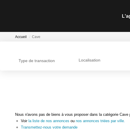
L'a
Accueil
Cave
Localisation
Type de transaction
Nous n'avons pas de biens à vous proposer dans la catégorie Cave po
Voir
la liste de nos annonces
ou
nos annonces triées par ville.
Transmettez-nous votre demande