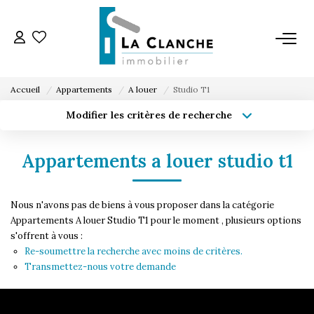
L'AGENCE
Accueil
Appartements
A louer
Studio T1
L'ÉQUIPE
Modifier les critères de recherche
Type de transaction
Localisation
Acheter
Localisation
VENTE
Appartements a louer studio t1
Type de bien
Sélectionnez...
Surface min
LOCATION
Nous n'avons pas de biens à vous proposer dans la catégorie
Budget max
Plus de critères
Appartements A louer Studio T1 pour le moment , plusieurs options
s'offrent à vous :
ESTIMATION
Créer une alerte
Re-soumettre la recherche avec moins de critères.
Transmettez-nous votre demande
SERVICE LOCATION