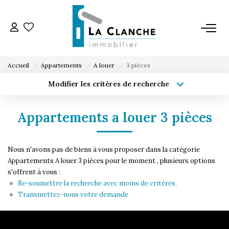
L'AGENCE
Accueil
Appartements
A louer
3 pièces
L'ÉQUIPE
Modifier les critères de recherche
Type de transaction
Localisation
Acheter
Localisation
VENTE
Appartements a louer 3 pièces
Type de bien
Sélectionnez...
Surface min
LOCATION
Nous n'avons pas de biens à vous proposer dans la catégorie
Budget max
Plus de critères
Appartements A louer 3 pièces pour le moment , plusieurs options
s'offrent à vous :
ESTIMATION
Créer une alerte
Re-soumettre la recherche avec moins de critères.
Transmettez-nous votre demande
SERVICE LOCATION