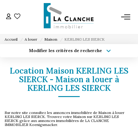
L'AGENCE
Accueil
A louer
Maison
KERLING LES SIERCK
L'ÉQUIPE
Modifier les critères de recherche
Type de transaction
Localisation
Acheter
Localisation
VENTE
Location Maison KERLING LES
Type de bien
Sélectionnez...
Surface min
SIERCK - Maison a louer à
LOCATION
KERLING LES SIERCK
Budget max
Plus de critères
ESTIMATION
Créer une alerte
Sur notre site consultez les annonces immobilière de Maison à louer
KERLING LES SIERCK. Trouvez votre Maison sur KERLING LES
SIERCK grâce aux annonces immobilières de LA CLANCHE
SERVICE LOCATION
IMMOBILIER Koenigsmacker.