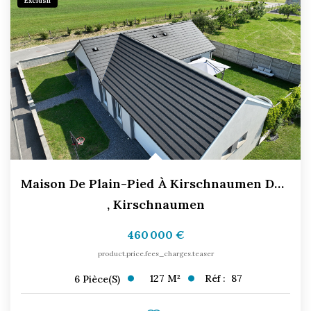
Exclusif
Maison De Plain-Pied À Kirschnaumen De 2020 6 Pièce(s) 127...
,
Kirschnaumen
460 000 €
product.price.fees_charges.teaser
127
M²
Réf :
87
6
Pièce(s)