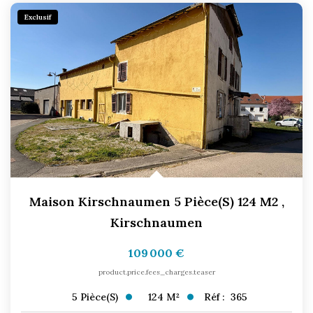
CONTACT
Exclusif
Maison Kirschnaumen 5 Pièce(s) 124 M2
,
Kirschnaumen
109 000 €
product.price.fees_charges.teaser
124
M²
Réf :
365
5
Pièce(s)