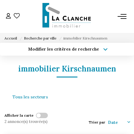
L'AGENCE
Accueil
Recherche par ville
immobilier Kirschnaumen
L'ÉQUIPE
Modifier les critères de recherche
Type de transaction
Localisation
Acheter
Localisation
VENTE
immobilier Kirschnaumen
Type de bien
Sélectionnez...
Surface min
LOCATION
Budget max
Plus de critères
Tous les secteurs
ESTIMATION
Créer une alerte
Afficher la carte
SERVICE LOCATION
2 annonce(s) trouvée(s)
Trier par